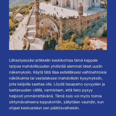
Lähestyessäsi artikkelin keskikohtaa tämä kappale
tarjoaa mahdollisuuden yhdistää aiemmat ideat uusiin
näkemyksiin. Käytä tätä tilaa esitelläksesi vaihtoehtoisia
näkökulmia tai vastataksesi mahdollisiin kysymyksiin,
joita lukijoilla saattaa olla. Löydä tasapaino syvyyden ja
luettavuuden välillä, varmistaen, että tieto pysyy
helposti ymmärrettävänä. Tämä osio voi myös toimia
siirtymävaiheena loppukohtiin, säilyttäen vauhdin, kun
ohjaat keskustelun sen päätösvaiheisiin.