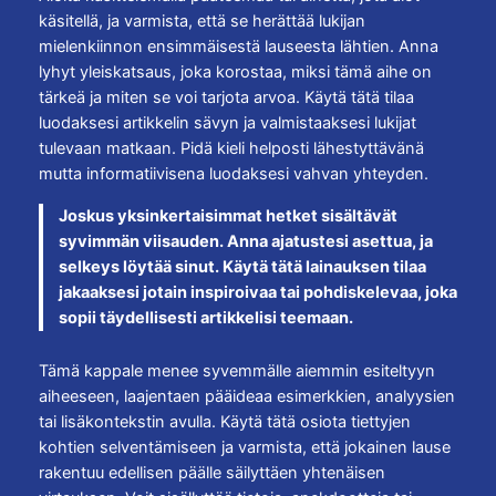
käsitellä, ja varmista, että se herättää lukijan
mielenkiinnon ensimmäisestä lauseesta lähtien. Anna
lyhyt yleiskatsaus, joka korostaa, miksi tämä aihe on
tärkeä ja miten se voi tarjota arvoa. Käytä tätä tilaa
luodaksesi artikkelin sävyn ja valmistaaksesi lukijat
tulevaan matkaan. Pidä kieli helposti lähestyttävänä
mutta informatiivisena luodaksesi vahvan yhteyden.
Joskus yksinkertaisimmat hetket sisältävät
syvimmän viisauden. Anna ajatustesi asettua, ja
selkeys löytää sinut. Käytä tätä lainauksen tilaa
jakaaksesi jotain inspiroivaa tai pohdiskelevaa, joka
sopii täydellisesti artikkelisi teemaan.
Tämä kappale menee syvemmälle aiemmin esiteltyyn
aiheeseen, laajentaen pääideaa esimerkkien, analyysien
tai lisäkontekstin avulla. Käytä tätä osiota tiettyjen
kohtien selventämiseen ja varmista, että jokainen lause
rakentuu edellisen päälle säilyttäen yhtenäisen