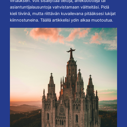
virtauksen. Voit sisällyttää tietoja, anekdootteja tai
asiantuntijalausuntoja vahvistamaan väitteitäsi. Pidä
kieli tiiviinä, mutta riittävän kuvailevana pitääksesi lukijat
kiinnostuneina. Täällä artikkelisi ydin alkaa muotoutua.