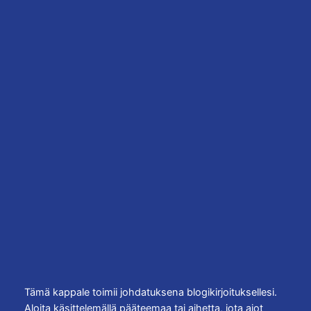
Siirry
sisältöön
Instagram
Facebo
X
Taidetta ja historiaa:
Espanjan museot
esittelyssä
8 huhtikuun, 2026
Tämä kappale toimii johdatuksena blogikirjoituksellesi.
Aloita käsittelemällä pääteemaa tai aihetta, jota aiot