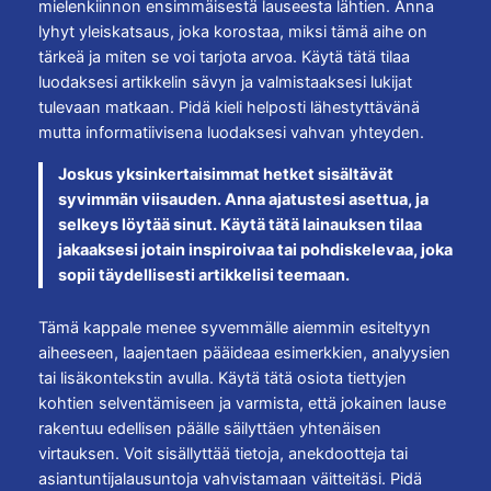
mielenkiinnon ensimmäisestä lauseesta lähtien. Anna
lyhyt yleiskatsaus, joka korostaa, miksi tämä aihe on
tärkeä ja miten se voi tarjota arvoa. Käytä tätä tilaa
luodaksesi artikkelin sävyn ja valmistaaksesi lukijat
tulevaan matkaan. Pidä kieli helposti lähestyttävänä
mutta informatiivisena luodaksesi vahvan yhteyden.
Joskus yksinkertaisimmat hetket sisältävät
syvimmän viisauden. Anna ajatustesi asettua, ja
selkeys löytää sinut. Käytä tätä lainauksen tilaa
jakaaksesi jotain inspiroivaa tai pohdiskelevaa, joka
sopii täydellisesti artikkelisi teemaan.
Tämä kappale menee syvemmälle aiemmin esiteltyyn
aiheeseen, laajentaen pääideaa esimerkkien, analyysien
tai lisäkontekstin avulla. Käytä tätä osiota tiettyjen
kohtien selventämiseen ja varmista, että jokainen lause
rakentuu edellisen päälle säilyttäen yhtenäisen
virtauksen. Voit sisällyttää tietoja, anekdootteja tai
asiantuntijalausuntoja vahvistamaan väitteitäsi. Pidä