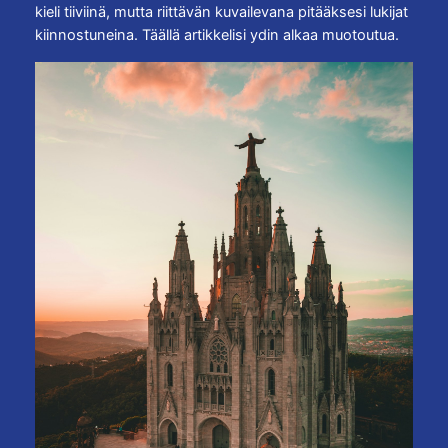
kieli tiiviinä, mutta riittävän kuvailevana pitääksesi lukijat
kiinnostuneina. Täällä artikkelisi ydin alkaa muotoutua.