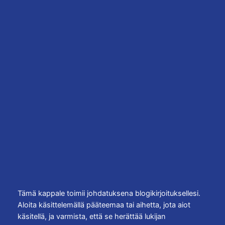
Siirry
sisältöön
Instagram
Facebo
X
10 pakollista kohdetta
Espanjan lomalle
8 huhtikuun, 2026
Tämä kappale toimii johdatuksena blogikirjoituksellesi.
Aloita käsittelemällä pääteemaa tai aihetta, jota aiot
käsitellä, ja varmista, että se herättää lukijan